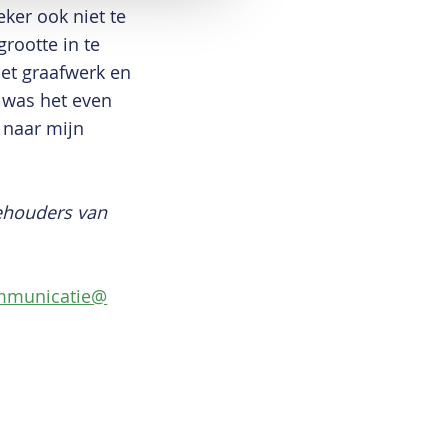
eker ook niet te
grootte in te
het graafwerk en
t was het even
t naar mijn
eehouders van
mmunicatie@