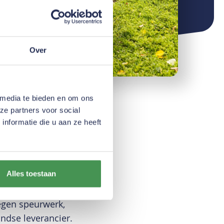
Over
 media te bieden en om ons
ze partners voor social
nformatie die u aan ze heeft
Alles toestaan
bsidie. Om
ng. Ik koos voor
egen speurwerk,
ndse leverancier.