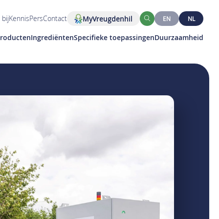
bij
Kennis
Pers
Contact
MyVreugdenhil
EN
NL
Zoeken
roducten
Ingrediënten
Specifieke toepassingen
Duurzaamheid