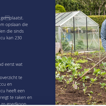
 geplaatst.
om opslaan die
n die sinds
accu kan 230
ad eerst wat
verzicht te
ccu en
ccu heeft een
reigt te raken en
, zo goedkoop