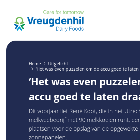
Overslaan
en
naar
de
inhoud
gaan
Kruimelpad
Home
Uitgelicht
‘Het was even puzzelen om de accu goed te laten 
‘Het was even puzzele
accu goed te laten dra
Dit voorjaar liet René Koot, die in het Utre
melkveebedrijf met 90 melkkoeien runt, ee
plaatsen voor de opslag van de opgewekte 
zonnepanelen.