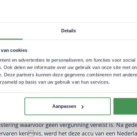
 om
iekosten flink
Details
 van cookies
ent en advertenties te personaliseren, om functies voor social
. Ook delen we informatie over uw gebruik van onze site met on
e. Deze partners kunnen deze gegevens combineren met andere i
erzameld op basis van uw gebruik van hun services.
mme innovatie? Melkveehouder René Koot:
Aanpassen
rwachtse bedrijfsovername kreeg ik recht op een su
e redenen moest ik wel haast maken met de investeri
stering waarvoor geen vergunning vereist is. Na ged
ervaren kennis, werd het deze accu van een Nederla