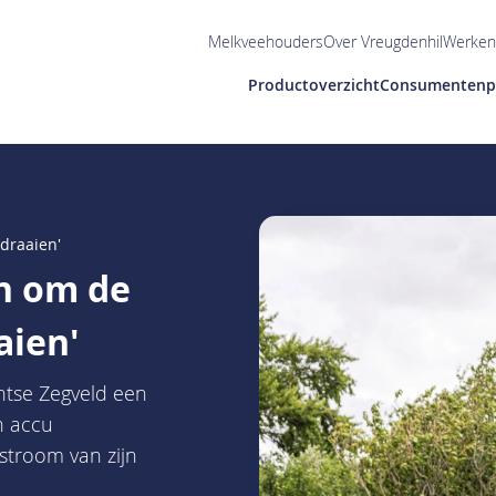
Utilities
Melkveehouders
Over Vreugdenhil
Werken 
Main
Productoverzicht
Consumentenp
navigation
draaien'
n om de
aien'
chtse Zegveld een
n accu
stroom van zijn