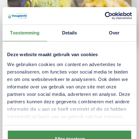
Toestemming
Details
Over
Over welke soorten
Deze website maakt gebruik van cookies
plantaardige poeders hebben
We gebruiken cookies om content en advertenties te
personaliseren, om functies voor social media te bieden
we het?
en om ons websiteverkeer te analyseren. Ook delen we
informatie over uw gebruik van onze site met onze
Als we het hebben over plantaardige poeders zien
partners voor social media, adverteren en analyse. Deze
we een grote verscheidenheid aan producten in de
partners kunnen deze gegevens combineren met andere
markt; ieder met een eigen smaak, kleur en
informatie die u aan ze heeft verstrekt of die ze hebben
voedingswaardeprofiel dat ze geschikt maakt voor
verzameld op basis van uw gebruik van hun services.
toepassingen zoals ijs, soepen en sauzen.
Alles toestaan