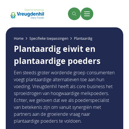
Overslaan
en
naar
Zoeken
Menu
de
inhoud
gaan
Kruimelpad
Home
Specifieke toepassingen
Plantaardig
Plantaardig eiwit en
plantaardige poeders
Een steeds groter wordende groep consumenten
voegt plantaardige alternatieven toe aan hun
voeding. Vreugdenhil heeft als core business het
sproeidrogen van hoogwaardige melkpoeders.
Echter, we geloven dat we als poederspecialist
van betekenis zijn om vanuit synergiën met
partners aan de groeiende vraag naar
plantaardige poeders te voldoen.