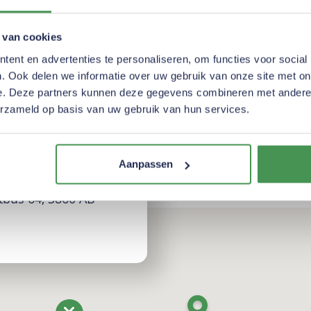
oods zijn belangrijk
tuur waarin respect
 van cookies
al staat. Onze
ent en advertenties te personaliseren, om functies voor social
g zijn met onze
. Ook delen we informatie over uw gebruik van onze site met on
uaties? Meld het
e. Deze partners kunnen deze gegevens combineren met andere i
erzameld op basis van uw gebruik van hun services.
-Vreugdenhil: +31 6
Aanpassen
tbus 64, 3860 AB