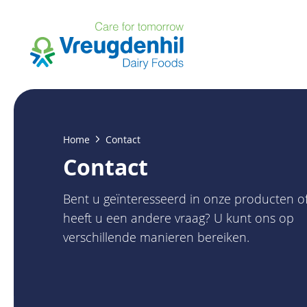
Overslaan
en
naar
de
inhoud
gaan
Kruimelpad
Home
Contact
Contact
Bent u geïnteresseerd in onze producten o
heeft u een andere vraag? U kunt ons op
verschillende manieren bereiken.