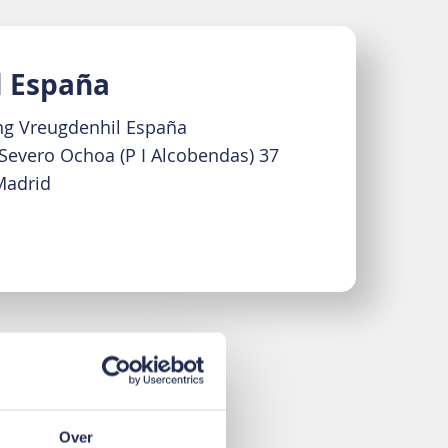
l España
g Vreugdenhil España
Severo Ochoa (P I Alcobendas) 37
Madrid
Over