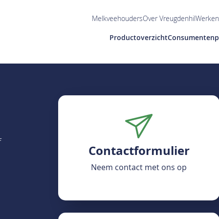
Utilities
Melkveehouders
Over Vreugdenhil
Werken 
Main
Productoverzicht
Consumentenp
navigation
f
Contactformulier
Neem contact met ons op