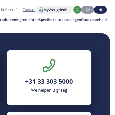
bij
Kennis
Pers
Contact
MyVreugdenhil
EN
NL
Zoeken
roducten
Ingrediënten
Specifieke toepassingen
Duurzaamheid
+31 33 303 5000
We helpen u graag