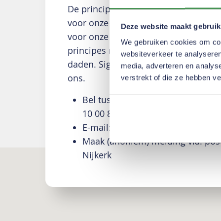
De principes van Vreugdenhil Dairy F
voor onze inzet voor een bedrijfscul
Deze website maakt gebruik
voor onze normen en waarden centra
We gebruiken cookies om cont
principes moeten in overeenstemmin
websiteverkeer te analyseren
daden. Signaleert u onwenselijke sit
media, adverteren en analys
ons.
verstrekt of die ze hebben v
Bel tussen 8.00-18.00 uur met HR
10 00 80 00
E-mail:
hr@vreugdenhil.nl
Maak (anoniem) melding via: pos
Nijkerk