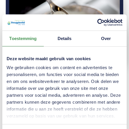
Toestemming
Details
Over
Deze website maakt gebruik van cookies
We gebruiken cookies om content en advertenties te
personaliseren, om functies voor social media te bieden
en om ons websiteverkeer te analyseren. Ook delen we
informatie over uw gebruik van onze site met onze
partners voor social media, adverteren en analyse. Deze
Benieuwd wat we voor u
partners kunnen deze gegevens combineren met andere
kunnen doen?
informatie die u aan ze heeft verstrekt of die ze hebben
verzameld op basis van uw gebruik van hun services.
Wilt u meer weten over onze producten
of over onze organisatie? Neem dan