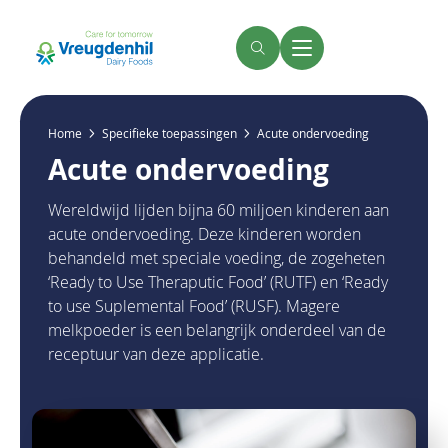
Overslaan
en
naar
Zoeken
Menu
de
inhoud
gaan
Kruimelpad
Home
Specifieke toepassingen
Acute ondervoeding
Acute ondervoeding
Wereldwijd lijden bijna 60 miljoen kinderen aan
acute ondervoeding. Deze kinderen worden
behandeld met speciale voeding, de zogeheten
‘Ready to Use Theraputic Food’ (RUTF) en ‘Ready
to use Suplemental Food’ (RUSF). Magere
melkpoeder is een belangrijk onderdeel van de
receptuur van deze applicatie.