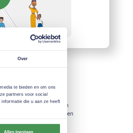
Over
 media te bieden en om ons
arming
ze partners voor social
nformatie die u aan ze heeft
nt van melkpoeders leveren
le producten en ingrediënten
 Vreugdenhil, samen met
ppen richting een
Alles toestaan