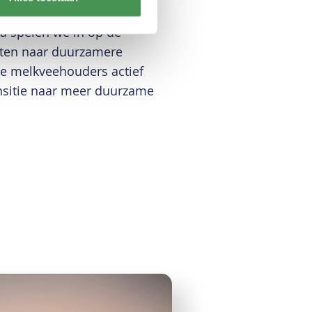
lsector. Met ons Future-
 spelen we in op de
nten naar duurzamere
ze melkveehouders actief
nsitie naar meer duurzame