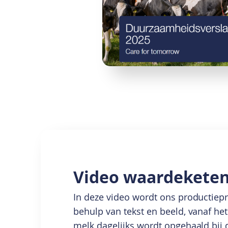
Video waardekete
In deze video wordt ons productiep
behulp van tekst en beeld, vanaf h
melk dagelijks wordt opgehaald bij