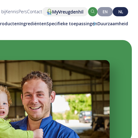
bij
Kennis
Pers
Contact
MyVreugdenhil
EN
NL
Zoeken
roducten
Ingrediënten
Specifieke toepassingen
Duurzaamheid