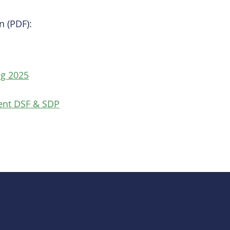
n (PDF):
g 2025
ent DSF & SDP