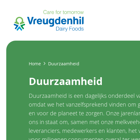
Overslaan
en
naar
de
inhoud
gaan
Kruimelpad
Home
Duurzaamheid
Duurzaamheid
Duurzaamheid is een dagelijks onderdeel v
omdat we het vanzelfsprekend vinden om g
en voor de planeet te zorgen. Onze jarenlan
ons in staat om, samen met onze melkveeh
leveranciers, medewerkers en klanten, het 
voor miljoenen consumenten overal ter we