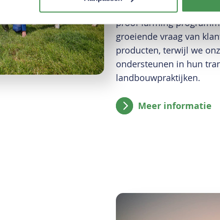
toekomstbestendige zuive
proof farming programma
groeiende vraag van kla
producten, terwijl we on
ondersteunen in hun tra
landbouwpraktijken.
Meer informatie