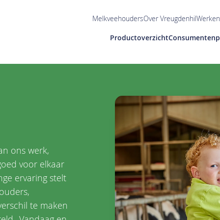
Utilities
Melkveehouders
Over Vreugdenhil
Werken 
Main
Productoverzicht
Consumentenp
navigation
an ons werk,
oed voor elkaar
ge ervaring stelt
ouders,
verschil te maken
reld. Vandaag en