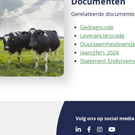
Documenten
Gerelateerde documente
Gedragscode
Leverancierscode
Duurzaamheidsversla
Jaarcijfers 2024
Statement Endorsem
Volg ons op social media