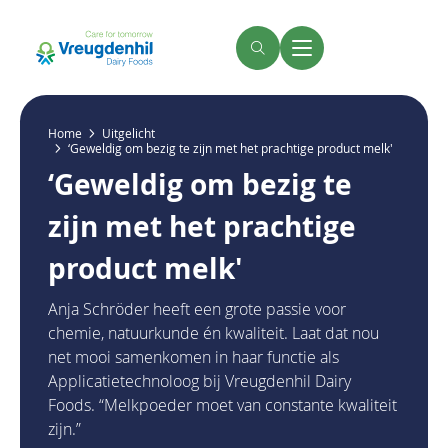
Overslaan
en
naar
Zoeken
Menu
de
inhoud
gaan
Kruimelpad
Home
Uitgelicht
‘Geweldig om bezig te zijn met het prachtige product melk'
‘Geweldig om bezig te
zijn met het prachtige
product melk'
Anja Schröder heeft een grote passie voor
chemie, natuurkunde én kwaliteit. Laat dat nou
net mooi samenkomen in haar functie als
Applicatietechnoloog bij Vreugdenhil Dairy
Foods. “Melkpoeder moet van constante kwaliteit
zijn.”