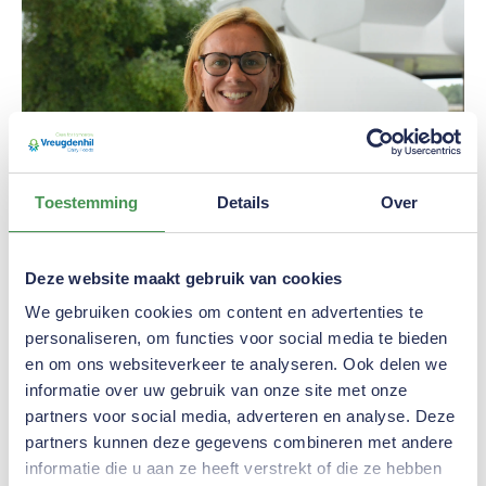
Toestemming
Details
Over
Deze website maakt gebruik van cookies
We gebruiken cookies om content en advertenties te
Ik onderzoek bijvoorbeeld hoe we de
personaliseren, om functies voor social media te bieden
oplosbaarheid van melkpoeder verder
en om ons websiteverkeer te analyseren. Ook delen we
kunnen verbeteren in zowel water als
informatie over uw gebruik van onze site met onze
partners voor social media, adverteren en analyse. Deze
koffie.
partners kunnen deze gegevens combineren met andere
Anja Schröder, Applicatietechnolooog bij Vreugdenhil
Dairy Foods
informatie die u aan ze heeft verstrekt of die ze hebben