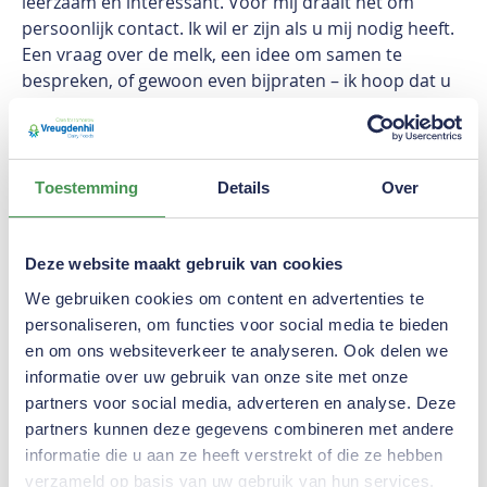
leerzaam en interessant. Voor mij draait het om
persoonlijk contact. Ik wil er zijn als u mij nodig heeft.
Een vraag over de melk, een idee om samen te
bespreken, of gewoon even bijpraten – ik hoop dat u
mij altijd weet te vinden. Als rayonadviseur ben ik uw
eerste aanspreekpunt bij Vreugdenhil. Ik denk graag
met u mee en help waar dat kan.
Toestemming
Details
Over
Deze website maakt gebruik van cookies
We gebruiken cookies om content en advertenties te
personaliseren, om functies voor social media te bieden
en om ons websiteverkeer te analyseren. Ook delen we
informatie over uw gebruik van onze site met onze
partners voor social media, adverteren en analyse. Deze
partners kunnen deze gegevens combineren met andere
informatie die u aan ze heeft verstrekt of die ze hebben
verzameld op basis van uw gebruik van hun services.