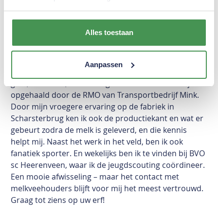
Alles toestaan
Zelf kom ik ook van een melkveehouderij. Eerder
hadden we thuis een jongvee opfok. We zijn net weer
Aanpassen
gestart met een koppel van 30 blaarkoppen. De melk
gaat, uiteraard, naar Vreugdenhil – en wordt netjes
opgehaald door de RMO van Transportbedrijf Mink.
Door mijn vroegere ervaring op de fabriek in
Scharsterbrug ken ik ook de productiekant en wat er
gebeurt zodra de melk is geleverd, en die kennis
helpt mij. Naast het werk in het veld, ben ik ook
fanatiek sporter. En wekelijks ben ik te vinden bij BVO
sc Heerenveen, waar ik de jeugdscouting coördineer.
Een mooie afwisseling – maar het contact met
melkveehouders blijft voor mij het meest vertrouwd.
Graag tot ziens op uw erf!